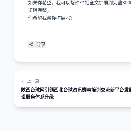
如果你希望，我可以帮你**把全文扩展到完整30
逻辑完整。
你希望我帮你扩展吗？
分享
上一篇
陕西台球网引领西北台球资讯赛事培训交流新平台发
设服务体系升级