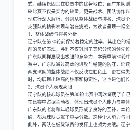
式，继续稳固其在联赛中的优势地位；而广东队则
轮比赛不仅是实力的较量，更是战术、团队协作以
现进行深入解析，分别从整体战绩与排名、球员个
支强队的精彩表现与潜在挑战，为读者呈现一幅全
1、整体战绩与排名分析
辽宁队在第30轮前保持着稳定的胜率，其出色的
前的良好表现，胜利不仅巩固了其积分榜的领先位
广东队同样展现出极强的竞争力，本赛季前30轮
赛中，广东队通过高效的进攻与稳健的防守，延续
两支球队的整体战绩不仅反映在胜负上，更在得失
时，均展现出较高的胜率和稳定性，这也是他们长
2、球员个人表现亮眼
辽宁队的核心球员在第30轮比赛中再次证明了自
在比赛中占据主动权，体现出球员个人能力与整体
广东队的老将和年轻球员形成了良好的互补，本轮
破，都为球队贡献了重要分数。这种个人能力与团
此外，两队在板凳球员的发挥上也颇为亮眼。辽宁