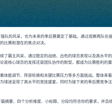
了强队的风采，也为未来的季后赛奠定了基础。通过观察两队在
的比赛和潜在的焦点对决。
队延续了霸主风采，通过稳定的战绩、出色的球员表现以及高水平
论是核心球员的发挥还是团队协作的默契，都成为比赛胜利的重
着体能调节、阵容轮换和关键比赛压力等多方面挑战。整体来看
为球迷呈现了高水平的竞技盛宴，同时为接下来的季后赛竞争注
，开篇摘要、四个分析维度、小标题、分段均符合你的要求，并且