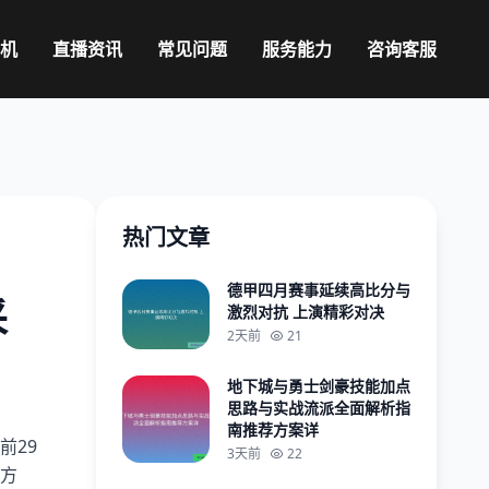
街机
直播资讯
常见问题
服务能力
咨询客服
热门文章
德甲四月赛事延续高比分与
采
激烈对抗 上演精彩对决
2天前
21
地下城与勇士剑豪技能加点
思路与实战流派全面解析指
南推荐方案详
前29
3天前
22
方