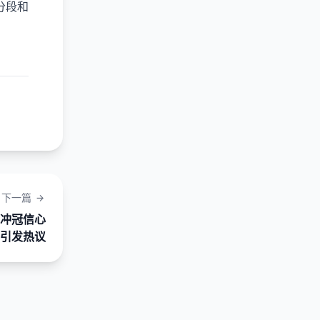
分段和
下一篇
冲冠信心
引发热议