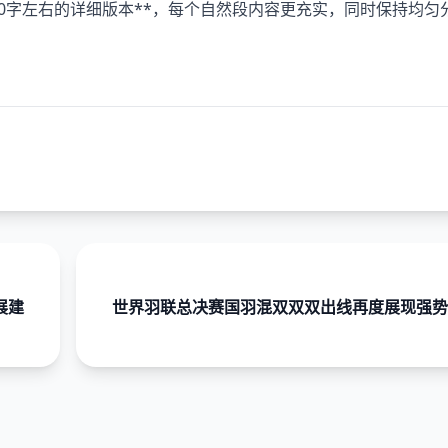
00字左右的详细版本**，每个自然段内容更充实，同时保持均匀
展建
世界羽联总决赛国羽混双双双出线再度展现强势