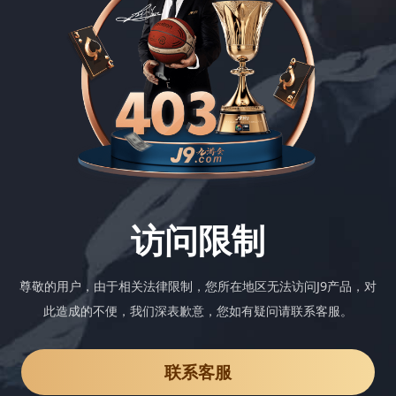
访问限制
尊敬的用户，由于相关法律限制，您所在地区无法访问J9产品，对
此造成的不便，我们深表歉意，您如有疑问请联系客服。
联系客服